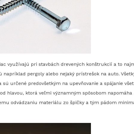
iac využívajú pri stavbách drevených konštrukcií a to na
ú napríklad pergoly alebo nejaký prístrešok na auto. Všet
a sú určené predovšetkým na upevňovanie a spájanie vše
pod hlavou, ktorá veľmi významným spôsobom napomáha pro
iemu odvádzaniu materiálu zo špičky a tým pádom minimal