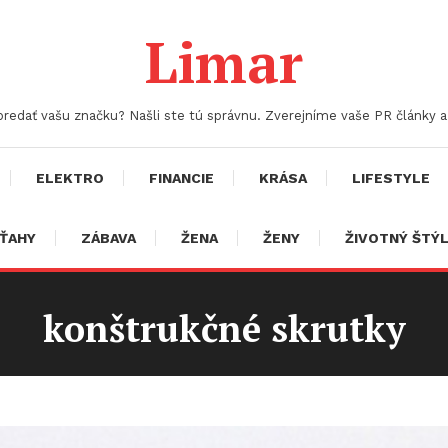
Limar
 predať vašu značku? Našli ste tú správnu. Zverejníme vaše PR články
ELEKTRO
FINANCIE
KRÁSA
LIFESTYLE
ŤAHY
ZÁBAVA
ŽENA
ŽENY
ŽIVOTNÝ ŠTÝ
konštrukčné skrutky