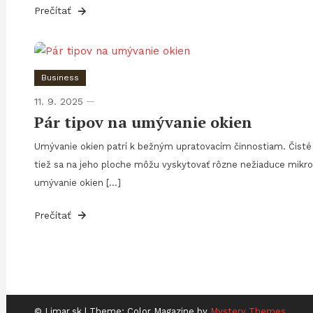
Prečítať
Business
11. 9. 2025
Pár tipov na umývanie okien
Umývanie okien patrí k bežným upratovacím činnostiam. Čisté 
tiež sa na jeho ploche môžu vyskytovať rôzne nežiaduce mikro
umývanie okien […]
Prečítať
Stránkování
příspěvků
© Limar.sk
|
Theme: Color Magazine by
Mystery Themes
.