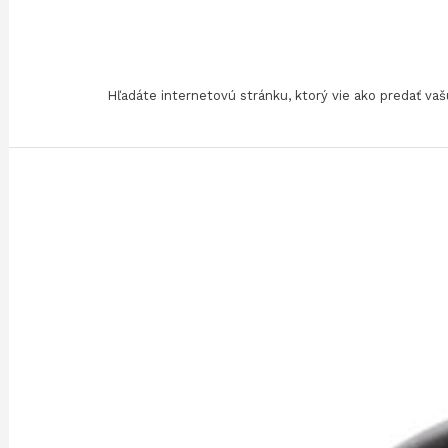
Skip
To
Content
Hľadáte internetovú stránku, ktorý vie ako predať v