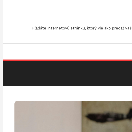
Skip
To
Content
Hľadáte internetovú stránku, ktorý vie ako predať v