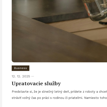
Business
12. 12. 2025
Upratovacie služby
Predstavte si, že je slnečný letný deň, prídete z roboty a chcet
stráviť voľný čas po práci s rodinou či priateľmi. Namiesto toh