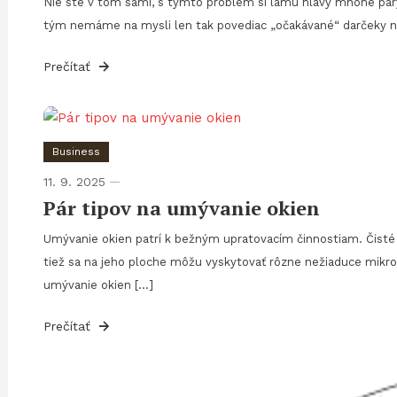
Nie ste v tom sami, s týmto problém si lámu hlavy mnohé páry, h
tým nemáme na mysli len tak povediac „očakávané“ darčeky na 
Prečítať
Business
11. 9. 2025
Pár tipov na umývanie okien
Umývanie okien patrí k bežným upratovacím činnostiam. Čisté 
tiež sa na jeho ploche môžu vyskytovať rôzne nežiaduce mikro
umývanie okien […]
Prečítať