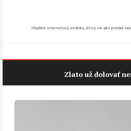
Skip
To
Content
Hľadáte internetovú stránku, ktorý vie ako predať v
Zlato už dolovať ne