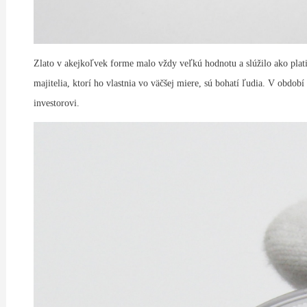
Zlato v akejkoľvek forme malo vždy veľkú hodnotu a slúžilo ako plati
majitelia, ktorí ho vlastnia vo väčšej miere, sú bohatí ľudia. V obdob
investorovi.