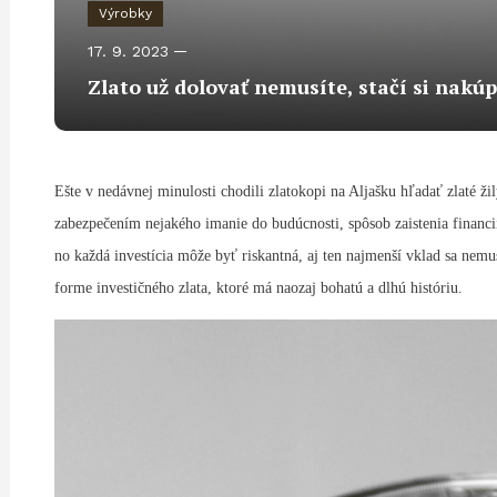
Výrobky
17. 9. 2023
Zlato už dolovať nemusíte, stačí si nakúpi
Ešte v nedávnej minulosti chodili zlatokopi na Aljašku hľadať zlaté ž
zabezpečením nejakého imanie do budúcnosti, spôsob zaistenia financi
no každá investícia môže byť riskantná, aj ten najmenší vklad sa nemu
forme investičného zlata, ktoré má naozaj bohatú a dlhú históriu.