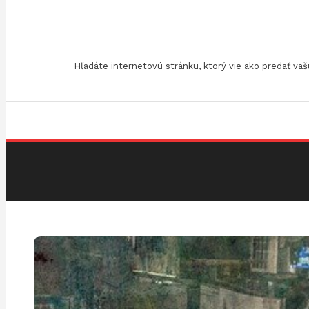
Skip
To
Content
Hľadáte internetovú stránku, ktorý vie ako predať v