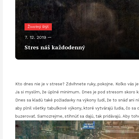
Životný štýl
7. 12. 2019
Stres náš každodenný
Kto dnes nie je v strese? Zdvihnete ruky, pokojne. Koľko vás j
Ja si myslím, že úplné minimum. Dnes je pod stresom skoro každ
Dnes sa kladú také požiadavky na výkony ľudí, že to snáď ani ni
aby plnil všetky tabuľkové výkony, ktoré vytvárajú ľudia, čo s
buzerovať. Samozrejme, stihnúť sa dajú, tak pridávajú. Aby toh