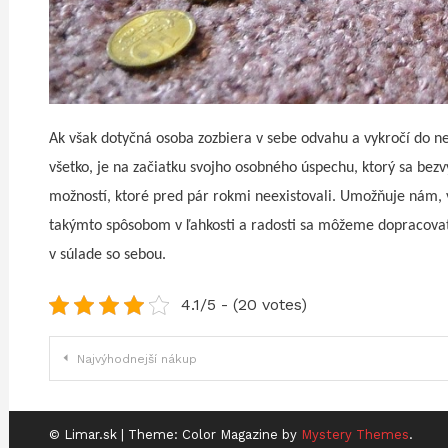
Ak však dotyčná osoba zozbiera v sebe odvahu a vykročí do n
všetko, je na začiatku svojho osobného úspechu, ktorý sa be
možností, ktoré pred pár rokmi neexistovali. Umožňuje nám, 
takýmto spôsobom v ľahkosti a radosti sa môžeme dopracovať 
v súlade so sebou.
4.1/5 - (20 votes)
Navigace
Najvýhodnejší nákup
pro
příspěvek
© Limar.sk
|
Theme: Color Magazine by
Mystery Themes
.