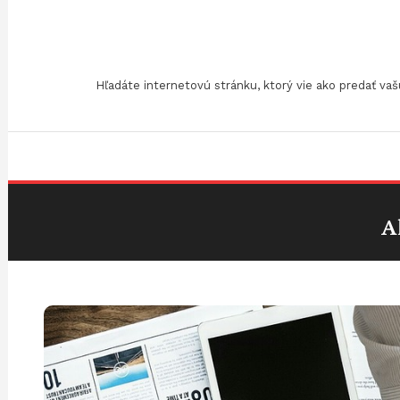
Skip
To
Content
Hľadáte internetovú stránku, ktorý vie ako predať v
A