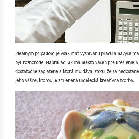
Ideálnym prípadom je však mať vysnívanú prácu a navyše mať z
byť rôznorodé. Napríklad, ak má niekto vášeň pre kreslenie a 
dostatočne zaplatené a ktorá mu dáva istotu, že sa nedostane
jeho vášne, ktorou je zmienená umelecká kreatívna tvorba.