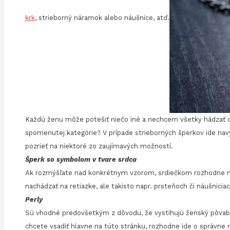
krk
, strieborný náramok alebo náušnice, atď.
Každú ženu môže potešiť niečo iné a nechcem všetky hádzať d
spomenutej kategórie? V prípade strieborných šperkov ide navy
pozrieť na niektoré zo zaujímavých možností.
Šperk so symbolom v tvare srdca
Ak rozmýšľate nad konkrétnym vzorom, srdiečkom rozhodne nič
nachádzať na retiazke, ale takisto napr. prsteňoch či náušniciac
Perly
Sú vhodné predovšetkým z dôvodu, že vystihujú ženský pôvab, 
chcete vsadiť hlavne na túto stránku, rozhodne ide o správne 