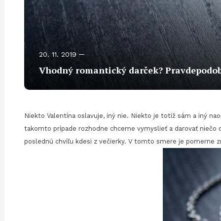
20. 11. 2019
Vhodný romantický darček? Pravdepodob
Niekto Valentína oslavuje, iný nie. Niekto je totiž sám a iný 
takomto prípade rozhodne chceme vymyslieť a darovať niečo or
poslednú chvíľu kdesi z večierky. V tomto smere je pomerne