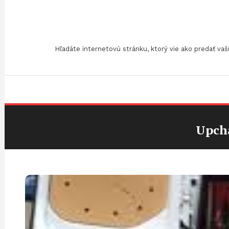
Skip
To
Content
Hľadáte internetovú stránku, ktorý vie ako predať v
Upcha