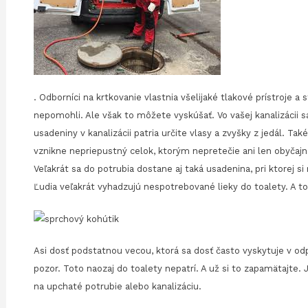
. Odborníci na krtkovanie vlastnia všelijaké tlakové prístroje 
nepomohli. Ale však to môžete vyskúšať. Vo vašej kanalizácii s
usadeniny v kanalizácii patria určite vlasy a zvyšky z jedál. 
vznikne nepriepustný celok, ktorým nepretečie ani len obyčaj
Veľakrát sa do potrubia dostane aj taká usadenina, pri ktorej s
Ľudia veľakrát vyhadzujú nespotrebované lieky do toalety. A to
Asi dosť podstatnou vecou, ktorá sa dosť často vyskytuje v o
pozor. Toto naozaj do toalety nepatrí. A už si to zapamätajte.
na upchaté potrubie alebo kanalizáciu.