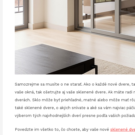
Samozrejme sa musíte o ne starať. Ako o každé nové dvere, tak 
vaše okná, tak ošetrujte aj vaše sklenené dvere. Ak máte radi
dverách. Sklo môže byť priehľadné, matné alebo môže mať rôzne
také sklenené dvere, o akých snívate a aké sa vám najviac pá
výberom tých najvhodnejších dverí presne podľa vašich požiada
Povedzte im všetko to, čo chcete, aby vaše nové
sklenené dv