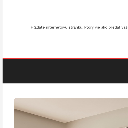
Skip
To
Content
Hľadáte internetovú stránku, ktorý vie ako predať v