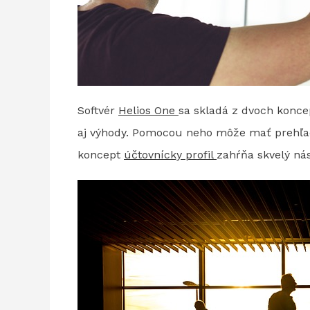
Softvér
Helios One
sa skladá z dvoch koncep
aj výhody. Pomocou neho môže mať prehľad 
koncept
účtovnícky profil
zahŕňa skvelý ná