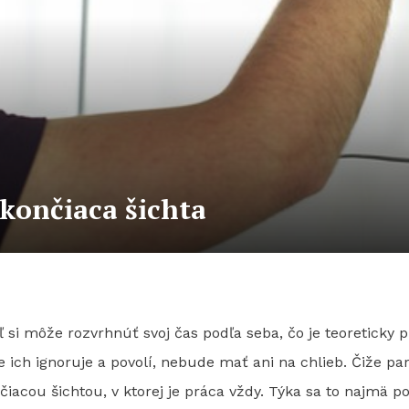
končiaca šichta
ľ si môže rozvrhnúť svoj čas podľa seba, čo je teoreticky
ich ignoruje a povolí, nebude mať ani na chlieb. Čiže par
iacou šichtou, v ktorej je práca vždy. Týka sa to najmä p