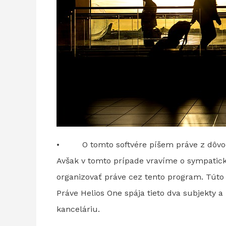
• O tomto softvére píšem práve z dôvod
Avšak v tomto prípade vravíme o sympaticke
organizovať práve cez tento program. Túto 
Práve Helios One spája tieto dva subjekty 
kanceláriu.