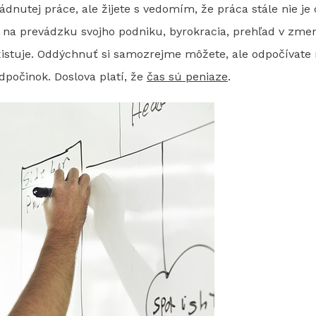
nutej práce, ale žijete s vedomím, že práca stále nie je 
ť na prevádzku svojho podniku, byrokracia, prehľad v zme
existuje. Oddýchnuť si samozrejme môžete, ale odpočívate
počinok. Doslova platí, že
čas sú peniaze
.