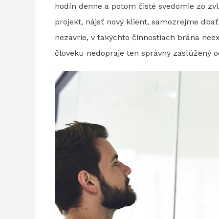
hodín denne a potom čisté svedomie zo zvlád
projekt, nájsť nový klient, samozrejme dba
nezavrie, v takýchto činnostiach brána ne
človeku nedopraje ten správny zaslúžený od