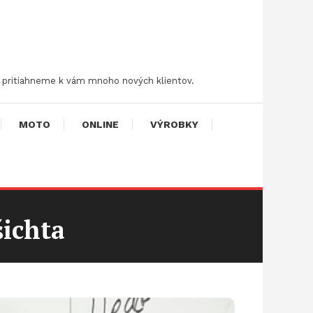
 a pritiahneme k vám mnoho nových klientov.
MOTO
ONLINE
VÝROBKY
L
šichta